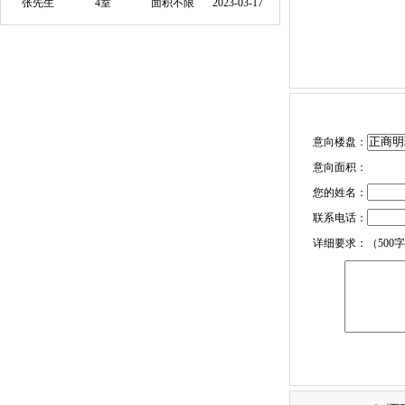
张先生
4室
面积不限
2023-03-17
意向楼盘：
意向面积：
您的姓名：
联系电话：
详细要求：（500