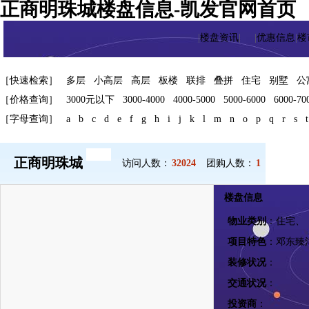
正商明珠城楼盘信息-凯发官网首页
|
楼盘资讯
|
|
优惠信息
|
楼
［快速检索］
多层
小高层
高层
板楼
联排
叠拼
住宅
别墅
公
［价格查询］
3000元以下
3000-4000
4000-5000
5000-6000
6000-70
［字母查询］
a
b
c
d
e
f
g
h
i
j
k
l
m
n
o
p
q
r
s
t
新盘
正商明珠城
访问人数：
32024
团购人数：
1
楼盘信息
物业类别
：住宅、
项目特色
：邓东臻
装修状况
：
交通状况
：
投资商
：