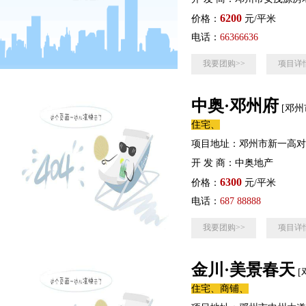
6200
价格：
元/平米
电话：
66366636
我要团购>>
项目详情
中奥·邓州府
[邓州
住宅、
项目地址：邓州市新一高对
开 发 商：中奥地产
6300
价格：
元/平米
电话：
687 88888
我要团购>>
项目详情
金川·美景春天
[
住宅、商铺、