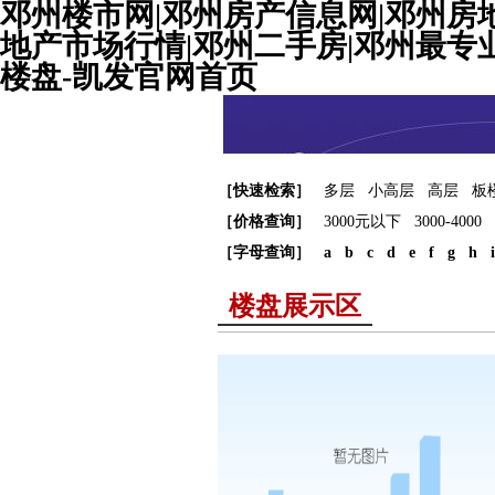
邓州楼市网|邓州房产信息网|邓州房
地产市场行情|邓州二手房|邓州最专业的
楼盘-凯发官网首页
［快速检索］
多层
小高层
高层
板
［价格查询］
3000元以下
3000-4000
［字母查询］
a
b
c
d
e
f
g
h
i
楼盘展示区