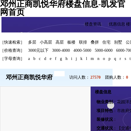
邓州正商凯悦华府楼盘信息-凯发官
网首页
|
楼盘资讯
|
|
优惠信息
|
楼
［快速检索］
多层
小高层
高层
板楼
联排
叠拼
住宅
别墅
公
［价格查询］
3000元以下
3000-4000
4000-5000
5000-6000
6000-70
［字母查询］
a
b
c
d
e
f
g
h
i
j
k
l
m
n
o
p
q
r
s
t
新盘
邓州正商凯悦华府
访问人数：
27570
团购人数：
0
楼盘信息
物业类别
：花园洋
项目特色
：市政府
装修状况
：
交通状况
：【交通