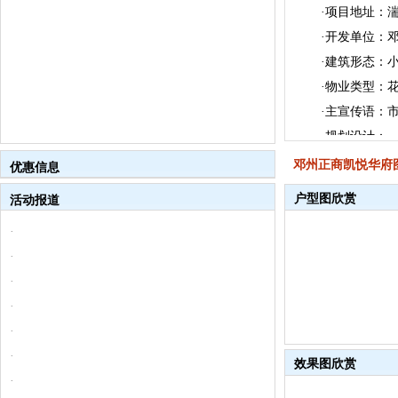
·项目地址：
·开发单位：
·建筑形态：
·物业类型：
·主宣传语：
·规划设计：
·建筑单位：
邓州正商凯悦华府
优惠信息
·监理单位：
户型图欣赏
活动报道
·总占地面积：
·
·总建筑面积：2
·
·绿化率：35%
·
·容积率：2
·
·主力户型：1
·
·物业管理：
·
·收费标准：
效果图欣赏
·