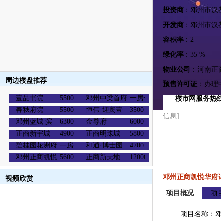
投资商
：邓州市汉
开发商
：邓州市汉
容积率
：2
绿化率
：35 %
物业公司
：河南正
周边楼盘推荐
预售许可证
：办理
壹品书院
5500
邓州中梁首府
一房一价
楼市网服务热
春秋府院
5500
恒伟·迎宾壹
3500
信息]
邓州蓝城 滨
6300
金尊府
6000
正商新宇城
4900
正商明珠城
5800
碧桂园花洲府
一房一价
和通·博士园
4700
邓州正商凯悦
5600
正商新天地
12000
邓州正商凯悦华府
视频欣赏
项目概况
项
·项目名称：