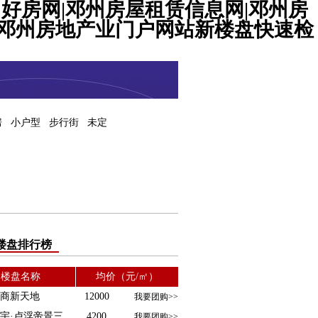
州好房网|邓州房屋租赁信息网|邓州房
com|邓州房地产业门户网站新楼盘快速检
房
小户型
步行街
未定
楼盘排行榜
楼盘名称
均价（元/㎡）
商新天地
12000
我要团购>>
宇·卢浮帝景三
4200
我要团购>>