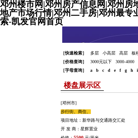
邓州楼市网|邓州房产信息网|邓州房
地产市场行情|邓州二手房|邓州最专业的
索-凯发官网首页
［快速检索］
多层
小高层
高层
板
［价格查询］
3000元以下
3000-4000
［字母查询］
a
b
c
d
e
f
g
h
i
楼盘展示区
[邓州市]
步行街、商住、
项目地址：新华路与交通路交汇处
开 发 商：星辉置业
5500
价格：
元/平米