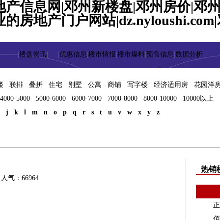
地产信息网|邓州新楼盘|邓州房价|邓
房地产门户网站|dz.nyloushi.
|
楼盘资讯
|
|
优惠信息
|
楼市情报
|
楼市爆料
|
预售信息
|
数据分析
楼
联排
叠拼
住宅
别墅
公寓
商铺
写字楼
经济适用房
花园洋
4000-5000
5000-6000
6000-7000
7000-8000
8000-10000
10000以上
j
k
l
m
n
o
p
q
r
s
t
u
v
w
x
y
z
热销
人气：66964
正
佰