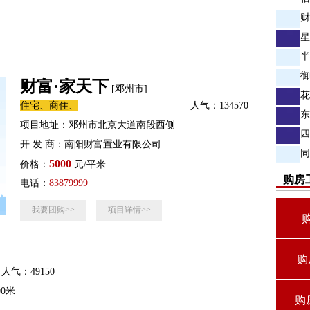
财
星
半
御
财富·家天下
[邓州市]
花
住宅、商住、
人气：134570
东
项目地址：邓州市北京大道南段西侧
四
开 发 商：南阳财富置业有限公司
同
5000
价格：
元/平米
购房
电话：
83879999
我要团购>>
项目详情>>
购
人气：49150
0米
购