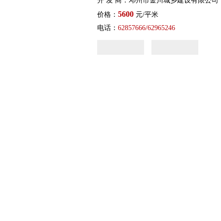
开 发 商：邓州市金川城乡建设有限公司
5600
价格：
元/平米
电话：
62857666/62965246