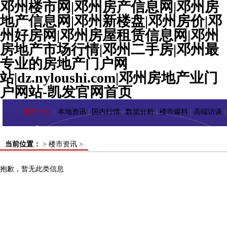
邓州楼市网|邓州房产信息网|邓州房
地产信息网|邓州新楼盘|邓州房价|邓
州好房网|邓州房屋租赁信息网|邓州
房地产市场行情|邓州二手房|邓州最
专业的房地产门户网
站|dz.nyloushi.com|邓州房地产业门
户网站-凯发官网首页
新闻中心
：
本地资讯
|
国内行情
|
数据分析
|
楼市爆料
|
高端访谈
当前位置：
>
楼市资讯
>
抱歉，暂无此类信息