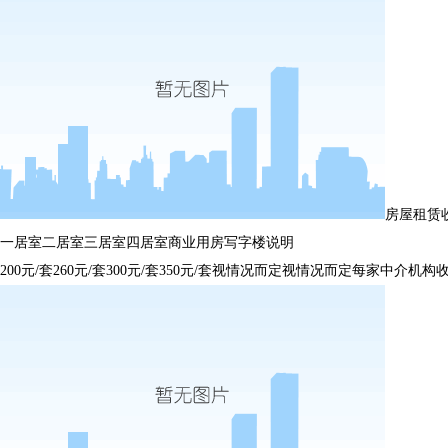
房屋租赁
一居室
二居室
三居室
四居室
商业用房
写字楼
说明
200元/套
260元/套
300元/套
350元/套
视情况而定
视情况而定
每家中介机构