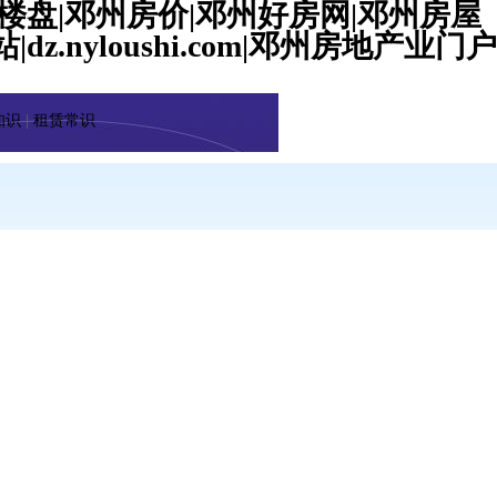
楼盘|邓州房价|邓州好房网|邓州房屋
yloushi.com|邓州房地产业门户
知识
|
租赁常识