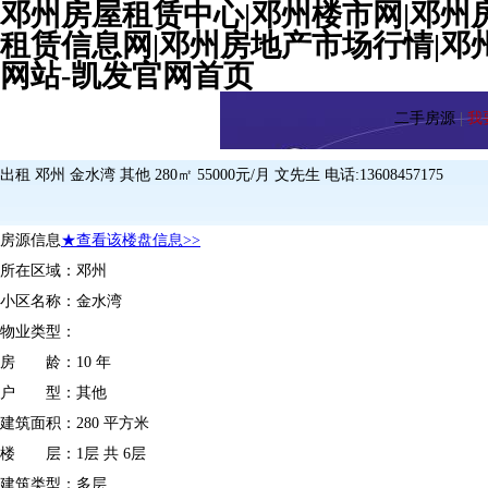
邓州房屋租赁中心|邓州楼市网|邓州
租赁信息网|邓州房地产市场行情|邓州二手
网站-凯发官网首页
二手房源
|
我
出租 邓州 金水湾 其他 280㎡ 55000元/月 文先生 电话:13608457175
房源信息
★查看该楼盘信息>>
所在区域：
邓州
小区名称：
金水湾
物业类型：
房 龄：
10 年
户 型：
其他
建筑面积：
280 平方米
楼 层：
1层 共 6层
建筑类型：
多层