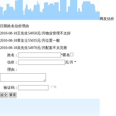
网友估价
日期
姓名
估价
理由
2010-08-18
王先生
54950元/月
物业管理不太好
2010-08-18
章女士
55035元/月
位置一般
2010-08-18
吴先生
54970元/月
配套不太完善
姓名：
*
匿名
估价：
元/月 *
理由：
验证码：