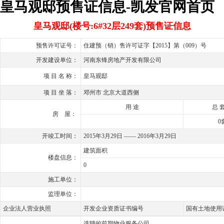
皇马观邸预售证信息-凯发官网首页
皇马观邸(楼号:6#32层249套)预售证信息
预售许可证号：
住建预（销）售许可证字【2015】第（009）号
开发建设单位：
河南东锋房地产开发有限公司
项 目 名 称：
皇马观邸
项 目 坐 落：
邓州市 北京大道西侧
用 途
总 套
房 屋：
0
开竣工时间：
2015年3月29日 —— 2016年3月29日
建筑面积
楼盘信息：
0
施工单位：
监理单位：
企业法人营业执照
开发企业资质证书编号
国有土地使用
选聘的前期物业服务公司