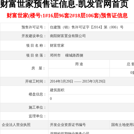
财富世家预售证信息-凯发官网首页
财富世家(楼号:1#16层96套2#18层106套)预售证信息
预售许可证号：
住建预（销）售许可证字【2014】第（006）号
开发建设单位：
南阳财富置业有限公司
项 目 名 称：
财富世家
项 目 坐 落：
邓州市 穰城路西侧
用 途
总 套
房 屋：
0
开竣工时间：
2014年3月29日 —— 2015年3月29日
建筑面积
楼盘信息：
0
施工单位：
监理单位：
企业法人营业执照
开发企业资质证书编号
国有土地使用
选聘的前期物业服务公司