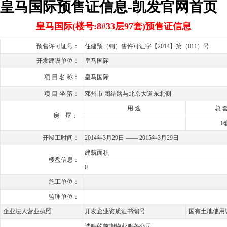
皇马国际预售证信息-凯发官网首页
皇马国际(楼号:8#33层97套)预售证信息
预售许可证号：
住建预（销）售许可证字【2014】第（011）号
开发建设单位：
皇马国际
项 目 名 称：
皇马国际
项 目 坐 落：
邓州市 团结路与北京大道东北侧
用 途
总 套
房 屋：
0
开竣工时间：
2014年3月29日 —— 2015年3月29日
建筑面积
楼盘信息：
0
施工单位：
监理单位：
企业法人营业执照
开发企业资质证书编号
国有土地使用
选聘的前期物业服务公司