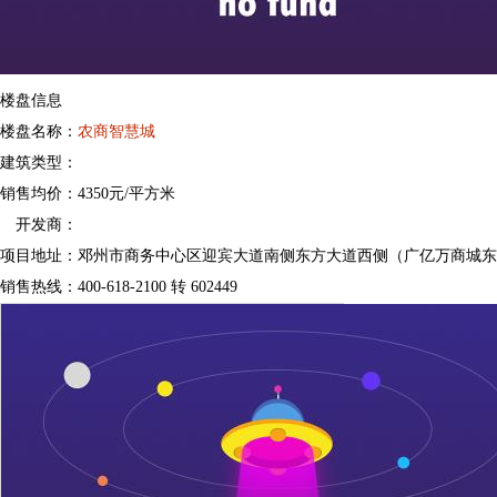
楼盘信息
楼盘名称
：
农商智慧城
建筑类型
：
销售均价
：4350元/平方米
开发商
：
项目地址
：邓州市商务中心区迎宾大道南侧东方大道西侧（广亿万商城东5
销售热线
：400-618-2100 转 602449