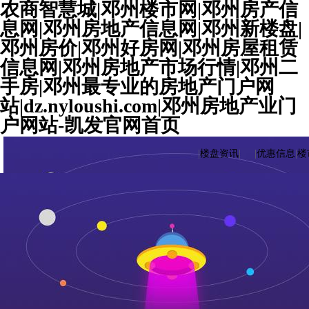
农商智慧城|邓州楼市网|邓州房产信
息网|邓州房地产信息网|邓州新楼盘|
邓州房价|邓州好房网|邓州房屋租赁
信息网|邓州房地产市场行情|邓州二
手房|邓州最专业的房地产门户网
站|dz.nyloushi.com|邓州房地产业门
户网站-凯发官网首页
|
楼盘资讯
|
|
优惠信息
|
楼